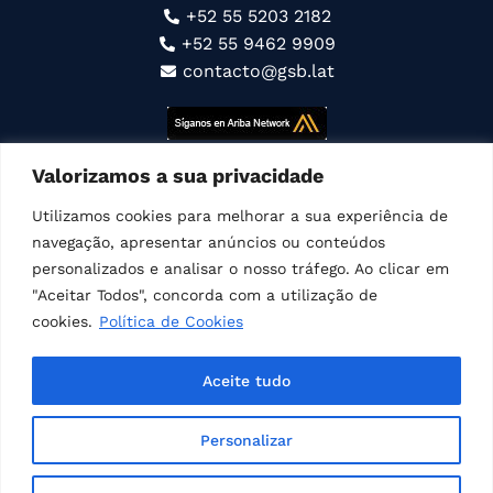
+52 55 5203 2182
+52 55 9462 9909
contacto@gsb.lat
Valorizamos a sua privacidade
Fazemos parte da
Connect Americas
Utilizamos cookies para melhorar a sua experiência de
navegação, apresentar anúncios ou conteúdos
Siga-Nos Em
personalizados e analisar o nosso tráfego. Ao clicar em
"Aceitar Todos", concorda com a utilização de
cookies.
Política de Cookies
© Todos Os Direitos Reservados
Aceite tudo
Veja nosso
Aviso de Privacidade
Política de cookies
Personalizar
Termos de uso