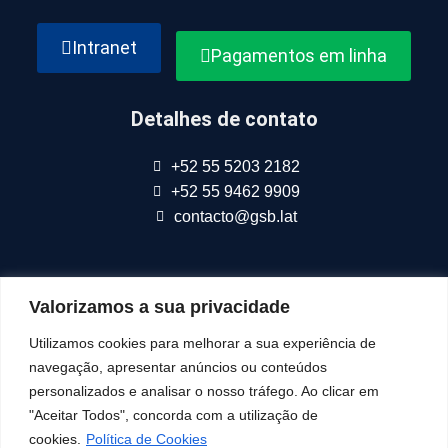
Intranet
Pagamentos em linha
Detalhes de contato
+52 55 5203 2182
+52 55 9462 9909
contacto@gsb.lat
Valorizamos a sua privacidade
Fazemos parte da
Connect Americas
Utilizamos cookies para melhorar a sua experiência de
navegação, apresentar anúncios ou conteúdos
Siga-Nos Em
personalizados e analisar o nosso tráfego. Ao clicar em
"Aceitar Todos", concorda com a utilização de
cookies.
Política de Cookies