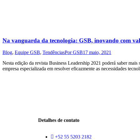
Na vanguarda da tecnologia: GSB, inovando com v
Blog
,
Equipe GSB
,
Tendências
Por
GSB
17 maio, 2021
Nesta edição da revista Business Leadership 2021 poderá saber mais
empresa especializada em resolver eficazmente as necessidades tecnol
Detalhes de contato
+52 55 5203 2182