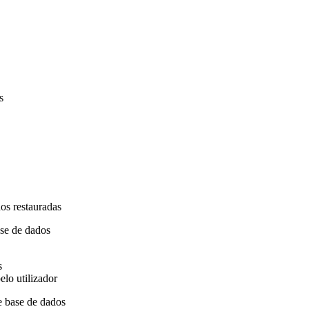
s
os restauradas
ase de dados
s
elo utilizador
e base de dados