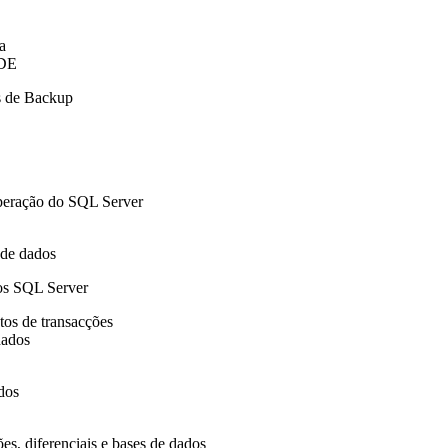
a
TDE
s de Backup
peração do SQL Server
 de dados
os SQL Server
tos de transacções
dados
dos
es, diferenciais e bases de dados