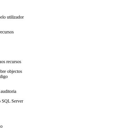
elo utilizador
recursos
aos recursos
bre objectos
digo
auditoria
do SQL Server
ão