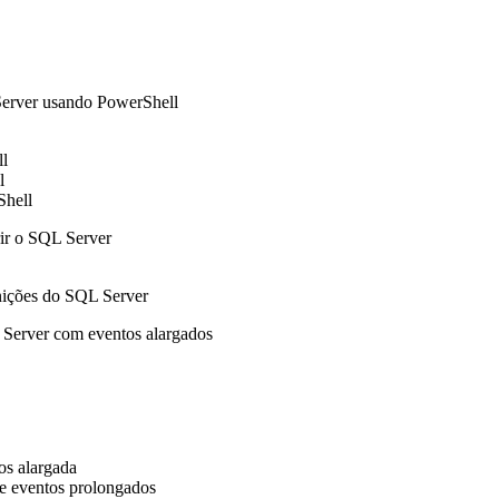
Server usando PowerShell
l
l
Shell
rir o SQL Server
inições do SQL Server
Server com eventos alargados
os alargada
de eventos prolongados