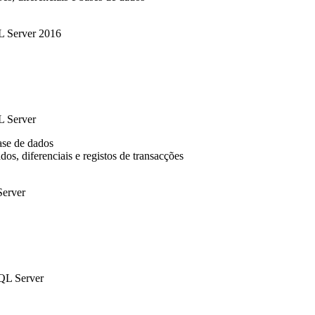
L Server 2016
L Server
ase de dados
os, diferenciais e registos de transacções
Server
SQL Server