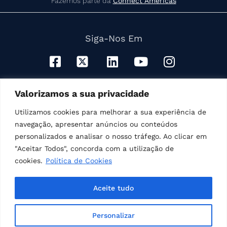
Fazemos parte da
Connect Americas
Siga-Nos Em
© Todos Os Direitos Reservados
Valorizamos a sua privacidade
Veja nosso
Aviso de Privacidade
Política de cookies
Utilizamos cookies para melhorar a sua experiência de
Termos de uso
navegação, apresentar anúncios ou conteúdos
personalizados e analisar o nosso tráfego. Ao clicar em
"Aceitar Todos", concorda com a utilização de
Desenvolvido por Marketing GSB
cookies.
Política de Cookies
Aceite tudo
Personalizar