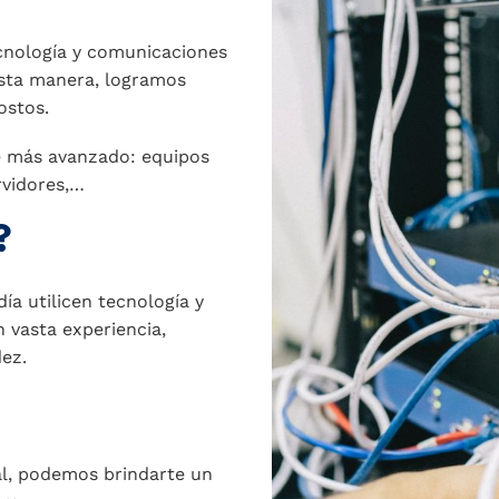
ecnología y comunicaciones
esta manera, logramos
ostos.
 más avanzado: equipos
rvidores,…
?
ía utilicen tecnología y
 vasta experiencia,
dez.
nal, podemos brindarte un