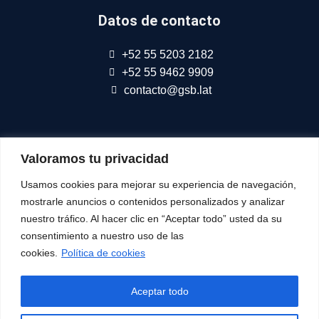
Datos de contacto
+52 55 5203 2182
+52 55 9462 9909
contacto@gsb.lat
Somos parte de
Connect Americas
Valoramos tu privacidad
Usamos cookies para mejorar su experiencia de navegación,
mostrarle anuncios o contenidos personalizados y analizar
nuestro tráfico. Al hacer clic en “Aceptar todo” usted da su
Síguenos
consentimiento a nuestro uso de las
cookies.
Política de cookies
Aceptar todo
© Todos Los Derechos Reservados
Consulta nuestra
Aviso de Privacidad