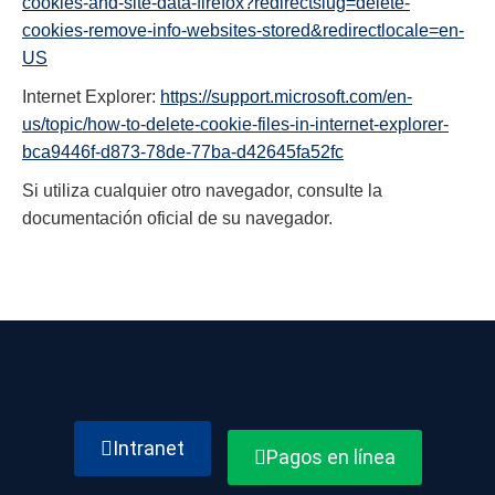
cookies-and-site-data-firefox?redirectslug=delete-
cookies-remove-info-websites-stored&redirectlocale=en-
US
Internet Explorer:
https://support.microsoft.com/en-
us/topic/how-to-delete-cookie-files-in-internet-explorer-
bca9446f-d873-78de-77ba-d42645fa52fc
Si utiliza cualquier otro navegador, consulte la
documentación oficial de su navegador.
Intranet
Pagos en línea