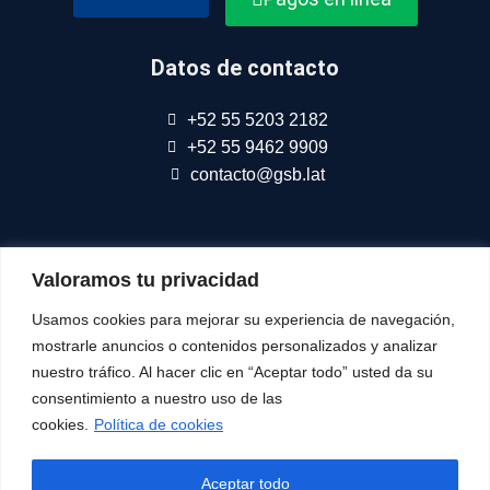
Datos de contacto
+52 55 5203 2182
+52 55 9462 9909
contacto@gsb.lat
Somos parte de
Connect Americas
Valoramos tu privacidad
Usamos cookies para mejorar su experiencia de navegación,
mostrarle anuncios o contenidos personalizados y analizar
nuestro tráfico. Al hacer clic en “Aceptar todo” usted da su
Síguenos
consentimiento a nuestro uso de las
cookies.
Política de cookies
Aceptar todo
© Todos Los Derechos Reservados