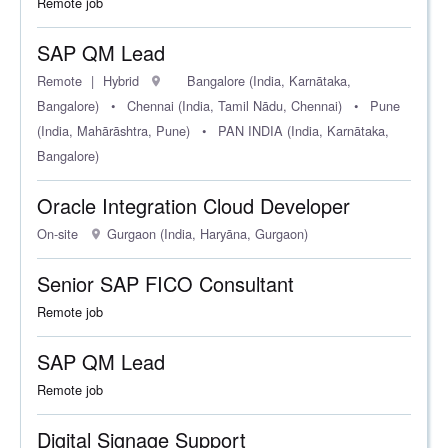
Remote job
SAP QM Lead
Remote
Hybrid
Bangalore (India, Karnātaka,
Bangalore)
•
Chennai (India, Tamil Nādu, Chennai)
•
Pune
(India, Mahārāshtra, Pune)
•
PAN INDIA (India, Karnātaka,
Bangalore)
Oracle Integration Cloud Developer
On-site
Gurgaon (India, Haryāna, Gurgaon)
Senior SAP FICO Consultant
Remote job
SAP QM Lead
Remote job
Digital Signage Support