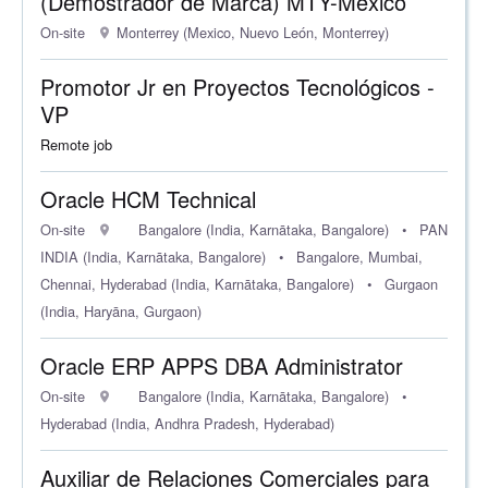
(Demostrador de Marca) MTY-México
On-site
Monterrey (Mexico, Nuevo León, Monterrey)
Promotor Jr en Proyectos Tecnológicos -
VP
Remote job
Oracle HCM Technical
On-site
Bangalore (India, Karnātaka, Bangalore)
•
PAN
INDIA (India, Karnātaka, Bangalore)
•
Bangalore, Mumbai,
Chennai, Hyderabad (India, Karnātaka, Bangalore)
•
Gurgaon
(India, Haryāna, Gurgaon)
Oracle ERP APPS DBA Administrator
On-site
Bangalore (India, Karnātaka, Bangalore)
•
Hyderabad (India, Andhra Pradesh, Hyderabad)
Auxiliar de Relaciones Comerciales para