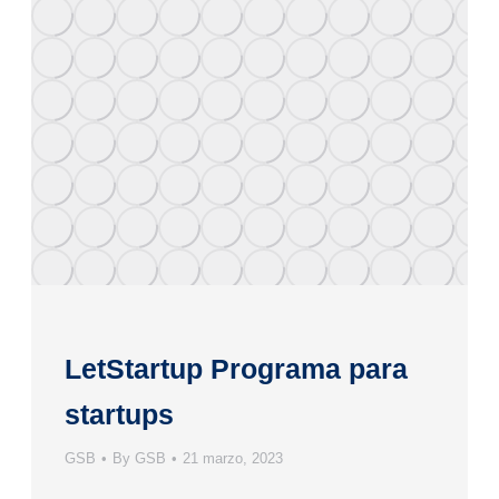
LetStartup Programa para
startups
GSB
By
GSB
21 marzo, 2023