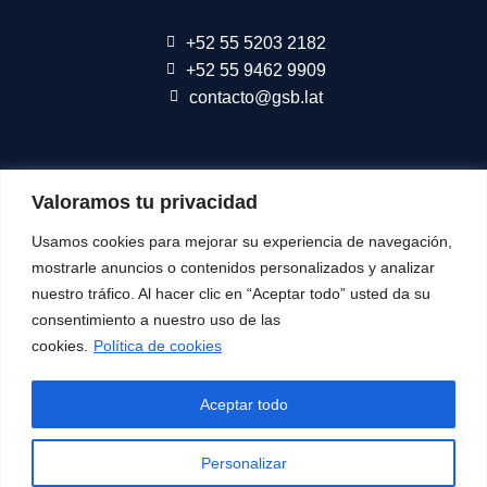
+52 55 5203 2182
+52 55 9462 9909
contacto@gsb.lat
Somos parte de
Connect Americas
Valoramos tu privacidad
Usamos cookies para mejorar su experiencia de navegación,
mostrarle anuncios o contenidos personalizados y analizar
nuestro tráfico. Al hacer clic en “Aceptar todo” usted da su
Síguenos
consentimiento a nuestro uso de las
cookies.
Política de cookies
Aceptar todo
© Todos Los Derechos Reservados
Consulta nuestra
Aviso de Privacidad
Política de cookies
Personalizar
Uso de SMS