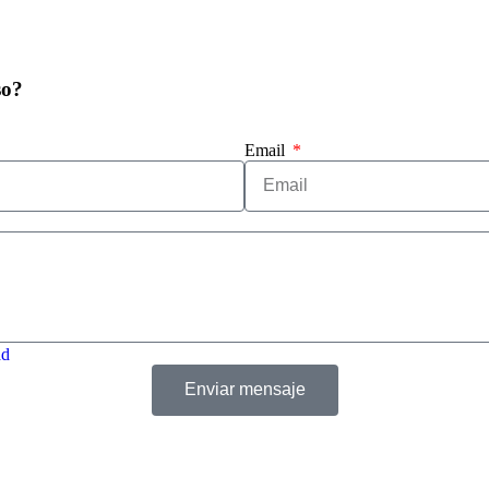
so?
Email
ad
Enviar mensaje