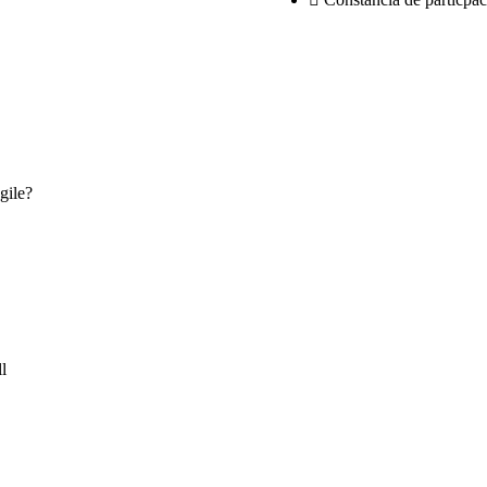
gile?
l