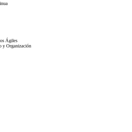
inua
cos Ágiles
o y Organización