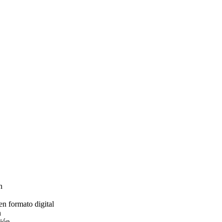
n
en formato digital
n
ción