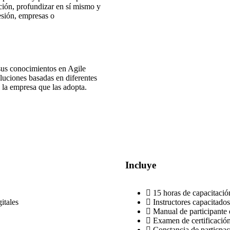
ción, profundizar en sí mismo y
fesión, empresas o
sus conocimientos en Agile
luciones basadas en diferentes
 la empresa que las adopta.
Incluye
15 horas de capacitació
itales
Instructores capacitados
Manual de participante 
Examen de certificació
Constancia de particpa