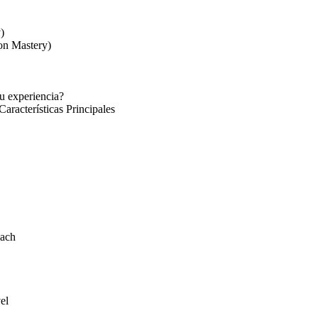
)
on Mastery)
u experiencia?
racterísticas Principales
oach
el